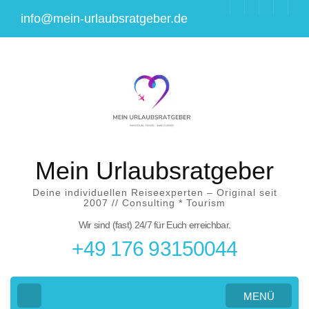
Zum
info@mein-urlaubsratgeber.de
Inhalt
springen
(Eingabetaste
drücken)
Mein Urlaubsratgeber
Deine individuellen Reiseexperten – Original seit
2007 // Consulting * Tourism
Wir sind (fast) 24/7 für Euch erreichbar.
+49 176 93150044
MENÜ