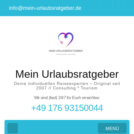
Zum
info@mein-urlaubsratgeber.de
Inhalt
springen
(Eingabetaste
drücken)
Mein Urlaubsratgeber
Deine individuellen Reiseexperten – Original seit
2007 // Consulting * Tourism
Wir sind (fast) 24/7 für Euch erreichbar.
+49 176 93150044
MENÜ