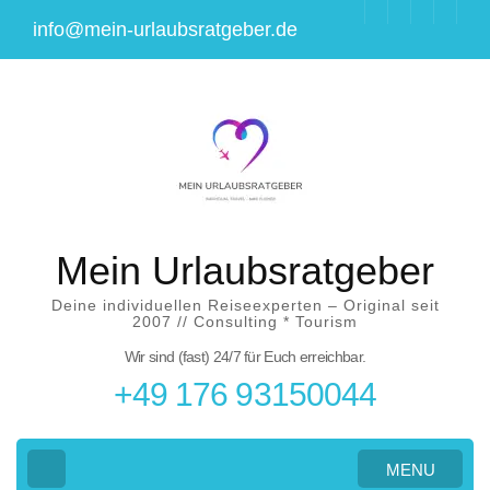
Skip
info@mein-urlaubsratgeber.de
to
content
(Press
Enter)
Mein Urlaubsratgeber
Deine individuellen Reiseexperten – Original seit
2007 // Consulting * Tourism
Wir sind (fast) 24/7 für Euch erreichbar.
+49 176 93150044
MENU