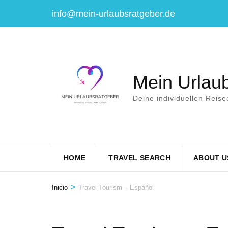
Saltar
info@mein-urlaubsratgeber.de
al
contenido
(presiona
la
Mein Urlau
tecla
Deine individuellen Reise
Intro)
HOME
TRAVEL SEARCH
ABOUT U
>
Inicio
Travel Tourism – Español