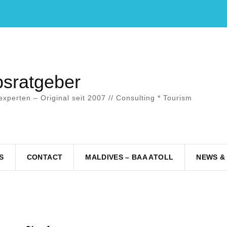
bsratgeber
experten – Original seit 2007 // Consulting * Tourism
S
CONTACT
MALDIVES – BAA ATOLL
NEWS &